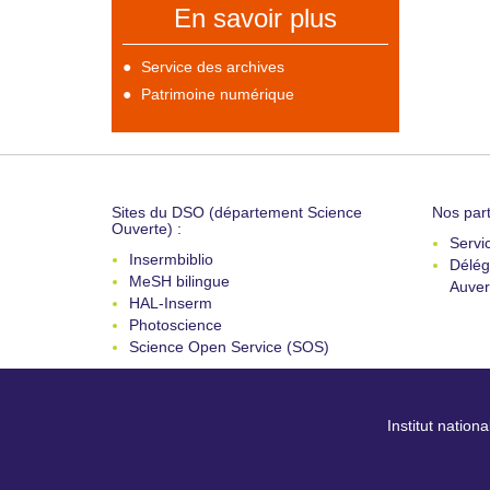
En savoir plus
Service des archives
Patrimoine numérique
Sites du DSO (département Science
Nos part
Ouverte) :
Servi
Insermbiblio
Délég
MeSH bilingue
Auver
HAL-Inserm
Photoscience
Science Open Service (SOS)
Institut nation