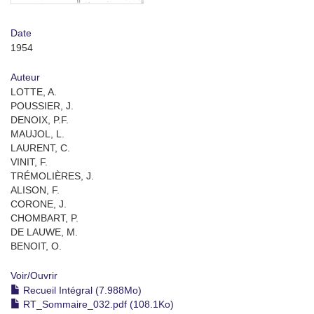
Date
1954
Auteur
LOTTE, A.
POUSSIER, J.
DENOIX, P.F.
MAUJOL, L.
LAURENT, C.
VINIT, F.
TRÉMOLIÈRES, J.
ALISON, F.
CORONE, J.
CHOMBART, P.
DE LAUWE, M.
BENOIT, O.
Voir/
Ouvrir
Recueil Intégral (7.988Mo)
RT_Sommaire_032.pdf (108.1Ko)