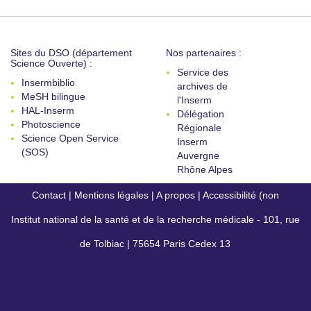
Sites du DSO (département
Nos partenaires :
Science Ouverte) :
Service des
Insermbiblio
archives de
MeSH bilingue
l'Inserm
HAL-Inserm
Délégation
Photoscience
Régionale
Science Open Service
Inserm
(SOS)
Auvergne
Rhône Alpes
Contact
|
Mentions légales
|
A propos
|
Accessibilité (non
Institut national de la santé et de la recherche médicale - 101, rue
conforme)
de Tolbiac | 75654 Paris Cedex 13