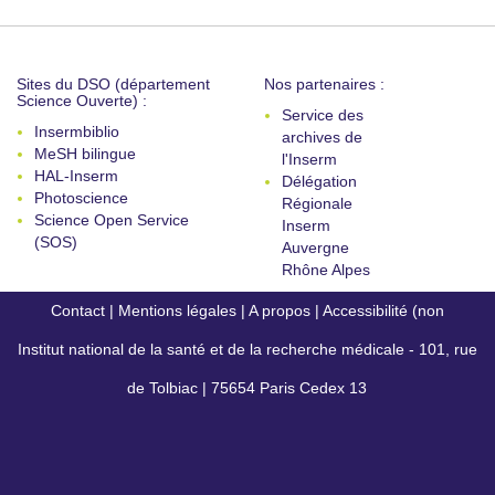
Sites du DSO (département
Nos partenaires :
Science Ouverte) :
Service des
Insermbiblio
archives de
MeSH bilingue
l'Inserm
HAL-Inserm
Délégation
Photoscience
Régionale
Science Open Service
Inserm
(SOS)
Auvergne
Rhône Alpes
Contact
|
Mentions légales
|
A propos
|
Accessibilité (non
Institut national de la santé et de la recherche médicale - 101, rue
conforme)
de Tolbiac | 75654 Paris Cedex 13