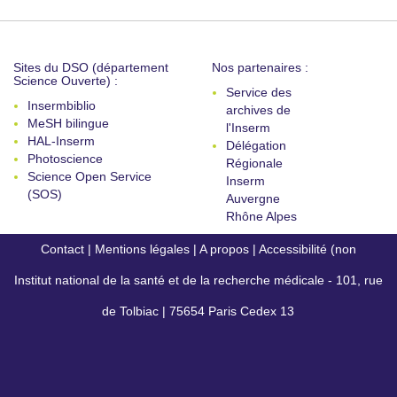
Sites du DSO (département
Nos partenaires :
Science Ouverte) :
Service des
Insermbiblio
archives de
MeSH bilingue
l'Inserm
HAL-Inserm
Délégation
Photoscience
Régionale
Science Open Service
Inserm
(SOS)
Auvergne
Rhône Alpes
Contact
|
Mentions légales
|
A propos
|
Accessibilité (non
Institut national de la santé et de la recherche médicale - 101, rue
conforme)
de Tolbiac | 75654 Paris Cedex 13