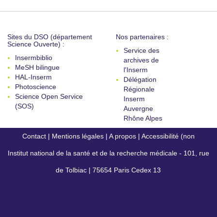
Sites du DSO (département
Nos partenaires :
Science Ouverte) :
Service des
Insermbiblio
archives de
MeSH bilingue
l'Inserm
HAL-Inserm
Délégation
Photoscience
Régionale
Science Open Service
Inserm
(SOS)
Auvergne
Rhône Alpes
Contact
|
Mentions légales
|
A propos
|
Accessibilité (non
Institut national de la santé et de la recherche médicale - 101, rue
conforme)
de Tolbiac | 75654 Paris Cedex 13