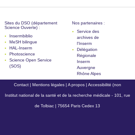
Sites du DSO (département
Nos partenaires :
Science Ouverte) :
Service des
Insermbiblio
archives de
MeSH bilingue
l'Inserm
HAL-Inserm
Délégation
Photoscience
Régionale
Science Open Service
Inserm
(SOS)
Auvergne
Rhône Alpes
Contact
|
Mentions légales
|
A propos
|
Accessibilité (non
Institut national de la santé et de la recherche médicale - 101, rue
conforme)
de Tolbiac | 75654 Paris Cedex 13