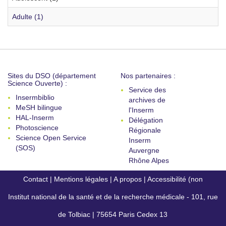
Adulte (1)
Sites du DSO (département
Nos partenaires :
Science Ouverte) :
Service des
Insermbiblio
archives de
MeSH bilingue
l'Inserm
HAL-Inserm
Délégation
Photoscience
Régionale
Science Open Service
Inserm
(SOS)
Auvergne
Rhône Alpes
Contact
|
Mentions légales
|
A propos
|
Accessibilité (non
Institut national de la santé et de la recherche médicale - 101, rue
conforme)
de Tolbiac | 75654 Paris Cedex 13