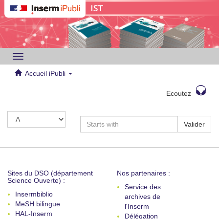
Toggle
navigation
Accueil iPubli
Ecoutez
Valider
Sites du DSO (département
Nos partenaires :
Science Ouverte) :
Service des
Insermbiblio
archives de
MeSH bilingue
l'Inserm
HAL-Inserm
Délégation