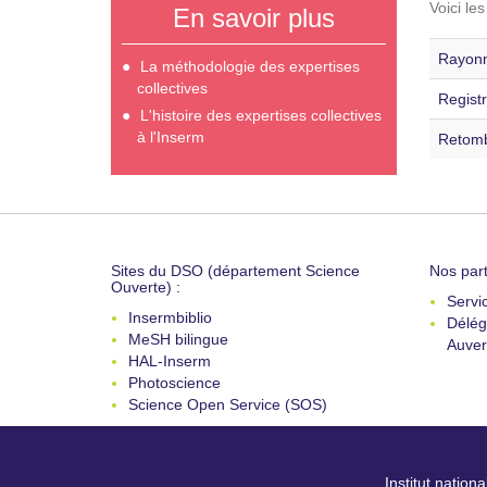
Voici le
En savoir plus
Rayonn
La méthodologie des expertises
collectives
Registr
L'histoire des expertises collectives
à l'Inserm
Retomb
Sites du DSO (département Science
Nos part
Ouverte) :
Servi
Insermbiblio
Délég
MeSH bilingue
Auver
HAL-Inserm
Photoscience
Science Open Service (SOS)
Institut nation