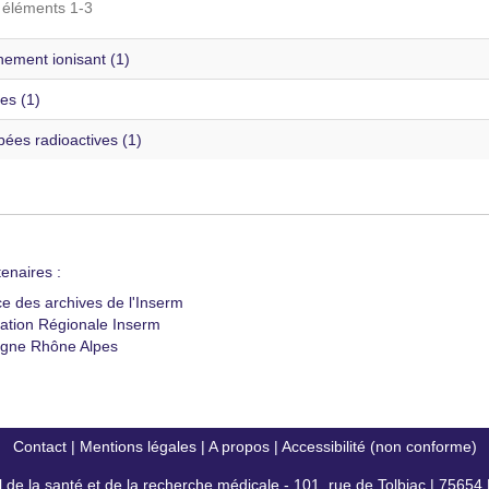
s éléments 1-3
ement ionisant (1)
es (1)
ées radioactives (1)
enaires :
ce des archives de l'Inserm
ation Régionale Inserm
gne Rhône Alpes
Contact
|
Mentions légales
|
A propos
|
Accessibilité (non conforme)
al de la santé et de la recherche médicale - 101, rue de Tolbiac | 7565