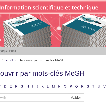
xique iPubli
2021
Découvrir par mots-clés MeSH
ouvrir par mots-clés MeSH
C
D
E
F
G
H
I
J
K
L
M
N
O
P
Q
R
S
T
U
V
Valider