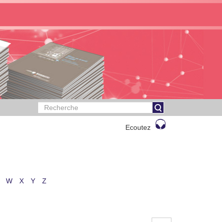
Ecoutez
W
X
Y
Z