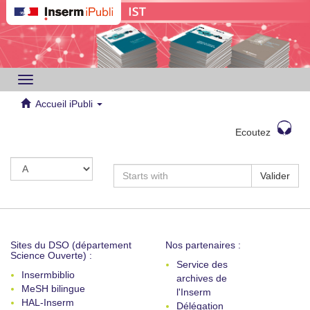
Toggle
navigation
Accueil iPubli
Ecoutez
Valider
Sites du DSO (département
Nos partenaires :
Science Ouverte) :
Service des
Insermbiblio
archives de
MeSH bilingue
l'Inserm
HAL-Inserm
Délégation