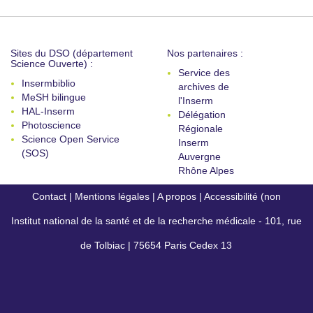
Sites du DSO (département
Nos partenaires :
Science Ouverte) :
Service des
Insermbiblio
archives de
MeSH bilingue
l'Inserm
HAL-Inserm
Délégation
Photoscience
Régionale
Science Open Service
Inserm
(SOS)
Auvergne
Rhône Alpes
Contact
|
Mentions légales
|
A propos
|
Accessibilité (non
Institut national de la santé et de la recherche médicale - 101, rue
conforme)
de Tolbiac | 75654 Paris Cedex 13