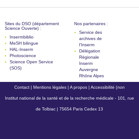
Sites du DSO (département
Nos partenaires :
Science Ouverte) :
Service des
Insermbiblio
archives de
MeSH bilingue
l'Inserm
HAL-Inserm
Délégation
Photoscience
Régionale
Science Open Service
Inserm
(SOS)
Auvergne
Rhône Alpes
Contact
|
Mentions légales
|
A propos
|
Accessibilité (non
Institut national de la santé et de la recherche médicale - 101, rue
conforme)
de Tolbiac | 75654 Paris Cedex 13