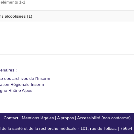
s éléments 1-1
s alcoolisées (1)
enaires :
ce des archives de l'Inserm
ation Régionale Inserm
gne Rhône Alpes
Contact
|
Mentions légales
|
A propos
|
Accessibilité (non conforme)
al de la santé et de la recherche médicale - 101, rue de Tolbiac | 7565