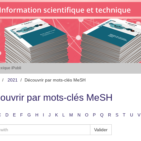
xique iPubli
2021
Découvrir par mots-clés MeSH
ouvrir par mots-clés MeSH
C
D
E
F
G
H
I
J
K
L
M
N
O
P
Q
R
S
T
U
V
Valider