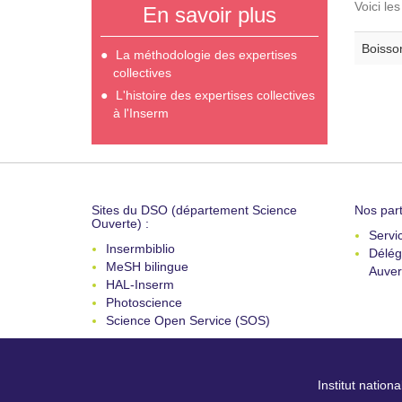
Voici le
En savoir plus
Boisson
La méthodologie des expertises
collectives
L'histoire des expertises collectives
à l'Inserm
Sites du DSO (département Science
Nos part
Ouverte) :
Servi
Insermbiblio
Délég
MeSH bilingue
Auver
HAL-Inserm
Photoscience
Science Open Service (SOS)
Institut nation