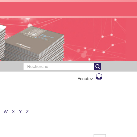
Ecoutez
W
X
Y
Z