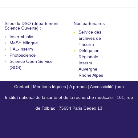
Sites du DSO (département
Nos partenaires :
Science Ouverte) :
Service des
Insermbiblio
archives de
MeSH bilingue
l'Inserm
HAL-Inserm
Délégation
Photoscience
Régionale
Science Open Service
Inserm
(SOS)
Auvergne
Rhône Alpes
Contact
|
Mentions légales
|
A propos
|
Accessibilité (non
Institut national de la santé et de la recherche médicale - 101, rue
conforme)
de Tolbiac | 75654 Paris Cedex 13