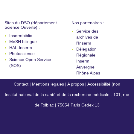
Sites du DSO (département
Nos partenaires :
Science Ouverte) :
Service des
Insermbiblio
archives de
MeSH bilingue
l'Inserm
HAL-Inserm
Délégation
Photoscience
Régionale
Science Open Service
Inserm
(SOS)
Auvergne
Rhône Alpes
Contact
|
Mentions légales
|
A propos
|
Accessibilité (non
Institut national de la santé et de la recherche médicale - 101, rue
conforme)
de Tolbiac | 75654 Paris Cedex 13