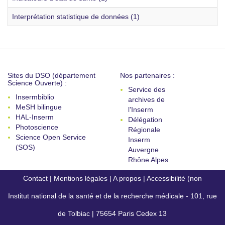
Interprétation statistique de données (1)
Sites du DSO (département
Nos partenaires :
Science Ouverte) :
Service des
Insermbiblio
archives de
MeSH bilingue
l'Inserm
HAL-Inserm
Délégation
Photoscience
Régionale
Science Open Service
Inserm
(SOS)
Auvergne
Rhône Alpes
Contact
|
Mentions légales
|
A propos
|
Accessibilité (non
Institut national de la santé et de la recherche médicale - 101, rue
conforme)
de Tolbiac | 75654 Paris Cedex 13