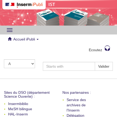
Toggle
navigation
Accueil iPubli
Ecoutez
Valider
Sites du DSO (département
Nos partenaires :
Science Ouverte) :
Service des
Insermbiblio
archives de
MeSH bilingue
l'Inserm
HAL-Inserm
Délégation