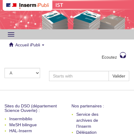
Toggle
navigation
Accueil iPubli
Ecoutez
Valider
Sites du DSO (département
Nos partenaires :
Science Ouverte) :
Service des
Insermbiblio
archives de
MeSH bilingue
l'Inserm
HAL-Inserm
Délégation