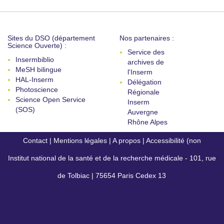
Sites du DSO (département
Nos partenaires :
Science Ouverte) :
Service des
Insermbiblio
archives de
MeSH bilingue
l'Inserm
HAL-Inserm
Délégation
Photoscience
Régionale
Science Open Service
Inserm
(SOS)
Auvergne
Rhône Alpes
Contact
|
Mentions légales
|
A propos
|
Accessibilité (non
Institut national de la santé et de la recherche médicale - 101, rue
conforme)
de Tolbiac | 75654 Paris Cedex 13