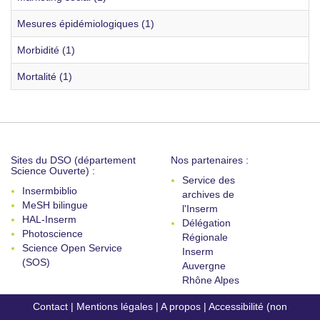
Mesures épidémiologiques (1)
Morbidité (1)
Mortalité (1)
Sites du DSO (département
Nos partenaires :
Science Ouverte) :
Service des
Insermbiblio
archives de
MeSH bilingue
l'Inserm
HAL-Inserm
Délégation
Photoscience
Régionale
Science Open Service
Inserm
(SOS)
Auvergne
Rhône Alpes
Contact
|
Mentions légales
|
A propos
|
Accessibilité (non