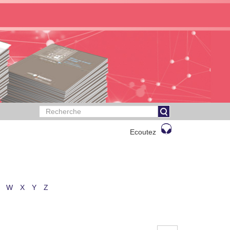
Ecoutez
W
X
Y
Z