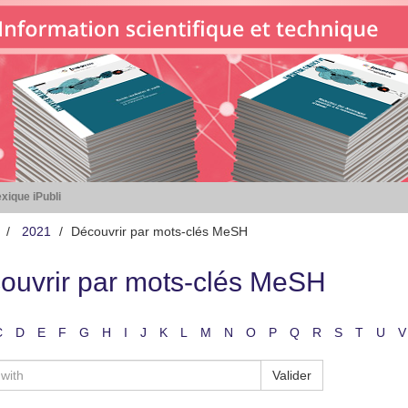
xique iPubli
2021
Découvrir par mots-clés MeSH
ouvrir par mots-clés MeSH
C
D
E
F
G
H
I
J
K
L
M
N
O
P
Q
R
S
T
U
V
Valider