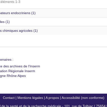
s éléments 1-3
ateurs endocriniens (1)
des (1)
s chimiques agricoles (1)
enaires :
ce des archives de l'Inserm
ation Régionale Inserm
gne Rhône Alpes
Contact
|
Mentions légales
|
A propos
|
Accessibilité (non conforme)
al de la santé et de la recherche médicale - 101, rue de Tolbiac | 7565