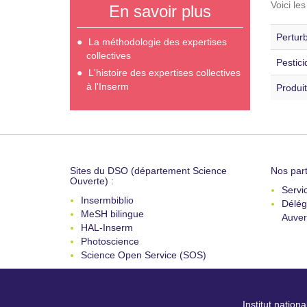
Voici le
En savoir plus
Perturb
La méthodologie des expertises
collectives
Pestici
L'histoire des expertises collectives
à l'Inserm
Produit
Sites du DSO (département Science
Nos part
Ouverte) :
Servi
Insermbiblio
Délég
MeSH bilingue
Auver
HAL-Inserm
Photoscience
Science Open Service (SOS)
Institut nation