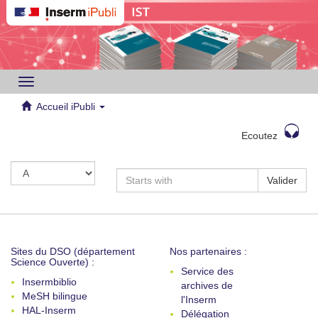
Toggle
navigation
Accueil iPubli
Ecoutez
Valider
Sites du DSO (département
Nos partenaires :
Science Ouverte) :
Service des
Insermbiblio
archives de
MeSH bilingue
l'Inserm
HAL-Inserm
Délégation