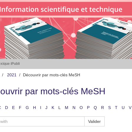
xique iPubli
2021
Découvrir par mots-clés MeSH
ouvrir par mots-clés MeSH
C
D
E
F
G
H
I
J
K
L
M
N
O
P
Q
R
S
T
U
V
Valider