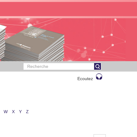
Ecoutez
W
X
Y
Z