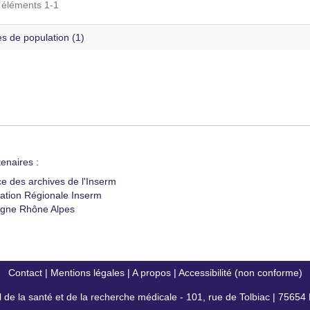
s éléments 1-1
s de population (1)
enaires :
ce des archives de l'Inserm
ation Régionale Inserm
gne Rhône Alpes
Contact
|
Mentions légales
|
A propos
|
Accessibilité (non conforme)
al de la santé et de la recherche médicale - 101, rue de Tolbiac | 7565