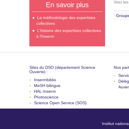
Voici le
En savoir plus
Groupe
La méthodologie des expertises
collectives
L'histoire des expertises collectives
à l'Inserm
Sites du DSO (département Science
Nos part
Ouverte) :
Servi
Insermbiblio
Délég
MeSH bilingue
Auver
HAL-Inserm
Photoscience
Science Open Service (SOS)
Institut nation