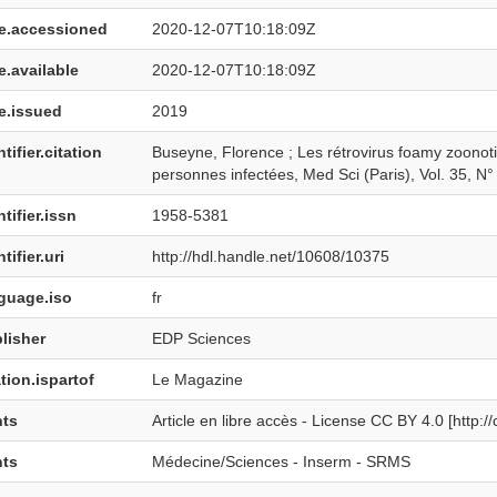
e.accessioned
2020-12-07T10:18:09Z
e.available
2020-12-07T10:18:09Z
e.issued
2019
tifier.citation
Buseyne, Florence ; Les rétrovirus foamy zoonot
personnes infectées, Med Sci (Paris), Vol. 35, N
tifier.issn
1958-5381
tifier.uri
http://hdl.handle.net/10608/10375
guage.iso
fr
lisher
EDP Sciences
tion.ispartof
Le Magazine
hts
Article en libre accès - License CC BY 4.0 [http:
hts
Médecine/Sciences - Inserm - SRMS