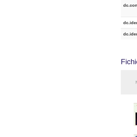
dc.cont
dc.iden
dc.ide
Fich