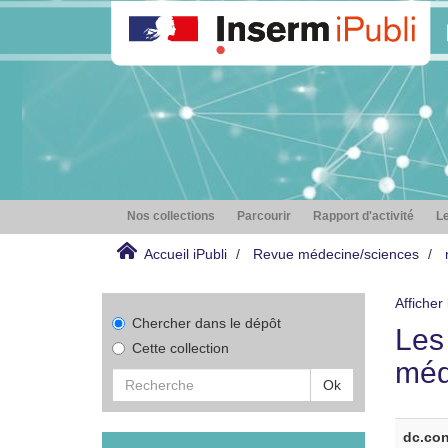
Nos collections
Parcourir
Rapport d'activité
Le
Accueil iPubli
Revue médecine/sciences
Afficher
Chercher dans le dépôt
Les
Cette collection
méd
Ok
dc.con