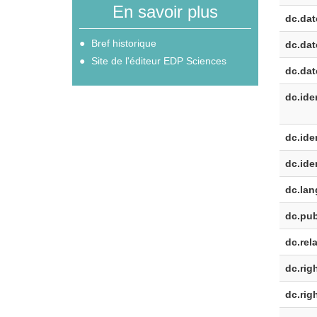
En savoir plus
dc.dat
Bref historique
dc.dat
Site de l'éditeur EDP Sciences
dc.dat
dc.iden
dc.iden
dc.iden
dc.lan
dc.pub
dc.rela
dc.rig
dc.rig