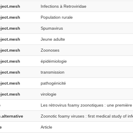
ject.mesh
Infections à Retroviridae
ject.mesh
Population rurale
ject.mesh
Spumavirus
ject.mesh
Jeune adulte
ject.mesh
Zoonoses
ject.mesh
épidémiologie
ject.mesh
transmission
ject.mesh
pathogénicité
ject.mesh
virologie
e
Les rétrovirus foamy zoonotiques : une première
e.alternative
Zoonotic foamy viruses : first medical study of in
e
Article