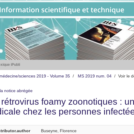
xique iPubli
médecine/sciences 2019 - Volume 35
MS 2019 num. 04
Voir le 
 la notice abrégée
 rétrovirus foamy zoonotiques : u
icale chez les personnes infecté
tributor.author
Buseyne, Florence