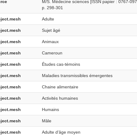
rce
M/S. Médecine sciences [ISSN papier : 0767-0974
p. 298-301
ject.mesh
Adulte
ject.mesh
Sujet âgé
ject.mesh
Animaux
ject.mesh
Cameroun
ject.mesh
Études cas-témoins
ject.mesh
Maladies transmissibles émergentes
ject.mesh
Chaine alimentaire
ject.mesh
Activités humaines
ject.mesh
Humains
ject.mesh
Mâle
ject.mesh
Adulte d'âge moyen