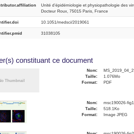
ributor.affiliation
Unité d’épidémiologie et physiopathologie des vir
Docteur Roux, 75015 Paris, France
tifier.doi
10.1051/medsci/2019061
ntifier.pmid
31038105
ier(s) constituant ce document
Nom:
MS_2019_04_29
Taille:
1.076Mo
Format:
PDF
Nom:
msc190026-fig1
Taille:
518.1Ko
Format:
Image JPEG
Nom:
msc190026-fig2