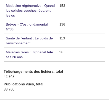
Médecine régénérative : Quand
153
2
les cellules souches réparent
les os
Brèves - C'est fondamental
136
3
N°36
Santé de l'enfant : Le poids de
113
4
l'environnement
Maladies rares : Orphanet fête
96
2
ses 20 ans
Téléchargements des fichiers, total
42,948
Publications vues, total
33,780