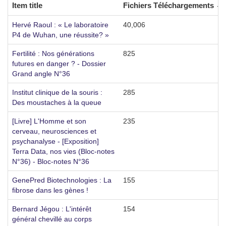
Item title
Fichiers Téléchargements
P
Hervé Raoul : « Le laboratoire
40,006
2
P4 de Wuhan, une réussite? »
Fertilité : Nos générations
825
5
futures en danger ? - Dossier
Grand angle N°36
Institut clinique de la souris :
285
7
Des moustaches à la queue
[Livre] L'Homme et son
235
3
cerveau, neurosciences et
psychanalyse - [Exposition]
Terra Data, nos vies (Bloc-notes
N°36) - Bloc-notes N°36
GenePred Biotechnologies : La
155
3
fibrose dans les gènes !
Bernard Jégou : L'intérêt
154
2
général chevillé au corps