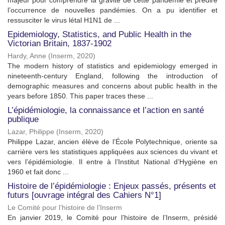
majeur pour comprendre la gravité de cette pandémie et prédire
l’occurrence de nouvelles pandémies. On a pu identifier et
ressusciter le virus létal H1N1 de ...
Epidemiology, Statistics, and Public Health in the
Victorian Britain, 1837-1902
Hardy, Anne
(
Inserm
,
2020
)
The modern history of statistics and epidemiology emerged in
nineteenth-century England, following the introduction of
demographic measures and concerns about public health in the
years before 1850. This paper traces these ...
L’épidémiologie, la connaissance et l’action en santé
publique
Lazar, Philippe
(
Inserm
,
2020
)
Philippe Lazar, ancien élève de l’École Polytechnique, oriente sa
carrière vers les statistiques appliquées aux sciences du vivant et
vers l’épidémiologie. Il entre à l’Institut National d’Hygiène en
1960 et fait donc ...
Histoire de l’épidémiologie : Enjeux passés, présents et
futurs [ouvrage intégral des Cahiers N°1]
Le Comité pour l’histoire de l’Inserm
En janvier 2019, le Comité pour l’histoire de l’Inserm, présidé