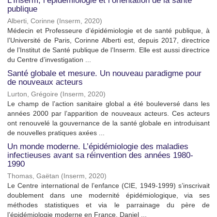
L’Inserm, l’épidémiologie et l’orientation de la santé
publique
Alberti, Corinne
(
Inserm
,
2020
)
Médecin et Professeure d’épidémiologie et de santé publique, à
l’Université de Paris, Corinne Alberti est, depuis 2017, directrice
de l’Institut de Santé publique de l’Inserm. Elle est aussi directrice
du Centre d’investigation ...
Santé globale et mesure. Un nouveau paradigme pour
de nouveaux acteurs
Lurton, Grégoire
(
Inserm
,
2020
)
Le champ de l’action sanitaire global a été bouleversé dans les
années 2000 par l’apparition de nouveaux acteurs. Ces acteurs
ont renouvelé la gouvernance de la santé globale en introduisant
de nouvelles pratiques axées ...
Un monde moderne. L’épidémiologie des maladies
infectieuses avant sa réinvention des années 1980-
1990
Thomas, Gaëtan
(
Inserm
,
2020
)
Le Centre international de l’enfance (CIE, 1949-1999) s’inscrivait
doublement dans une modernité épidémiologique, via ses
méthodes statistiques et via le parrainage du père de
l’épidémiologie moderne en France, Daniel ...