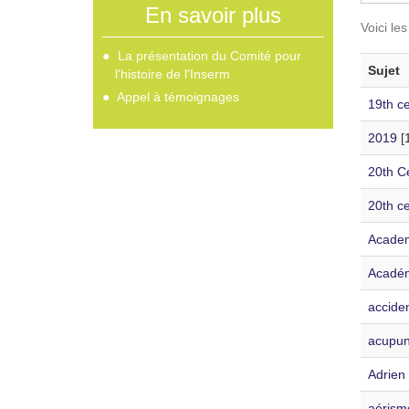
En savoir plus
Voici le
La présentation du Comité pour
Sujet
l'histoire de l'Inserm
Appel à témoignages
19th c
2019
[1
20th C
20th c
Academ
Académ
acciden
acupun
Adrien
aérism