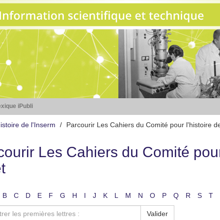
xique iPubli
stoire de l'Inserm
Parcourir Les Cahiers du Comité pour l'histoire de
ourir Les Cahiers du Comité pour 
t
B
C
D
E
F
G
H
I
J
K
L
M
N
O
P
Q
R
S
T
Valider