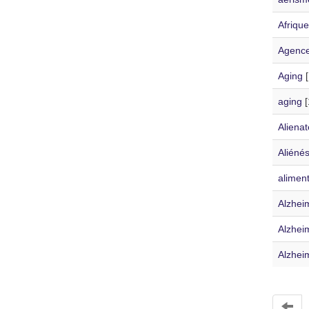
Afrique
Agence
Aging
[
aging
[
Aliena
Aliéné
aliment
Alzhei
Alzheim
Alzhei