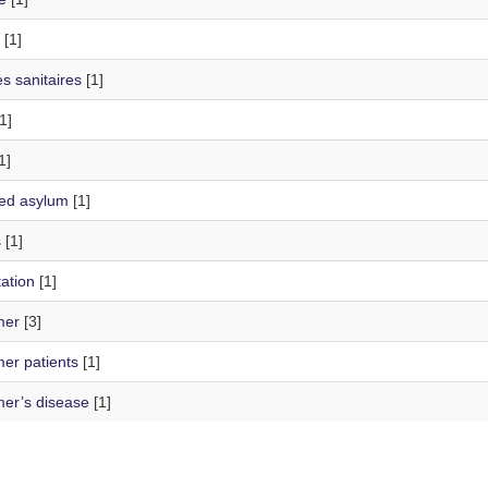
[1]
s sanitaires
[1]
1]
1]
ted asylum
[1]
s
[1]
ation
[1]
mer
[3]
er patients
[1]
mer’s disease
[1]