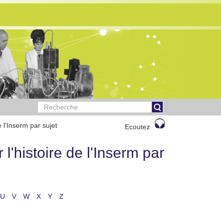
 l'Inserm par sujet
Ecoutez
l'histoire de l'Inserm par
U
V
W
X
Y
Z