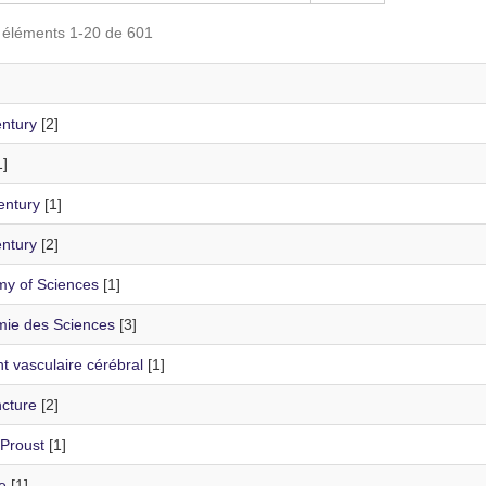
s éléments 1-20 de 601
entury
[2]
]
entury
[1]
entury
[2]
y of Sciences
[1]
ie des Sciences
[3]
t vasculaire cérébral
[1]
cture
[2]
 Proust
[1]
e
[1]