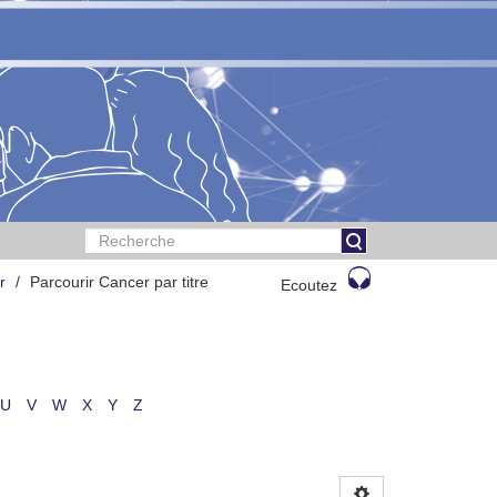
r
Parcourir Cancer par titre
Ecoutez
U
V
W
X
Y
Z