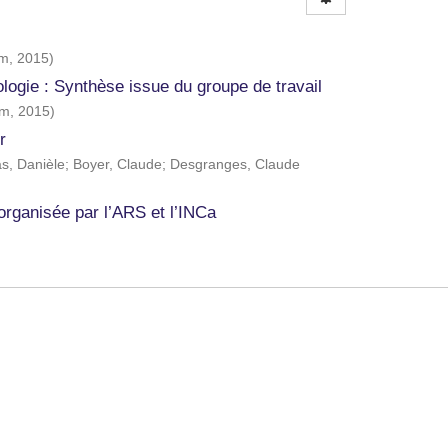
rm
,
2015
)
ogie : Synthèse issue du groupe de travail
rm
,
2015
)
r
s, Danièle
;
Boyer, Claude
;
Desgranges, Claude
rganisée par l’ARS et l’INCa