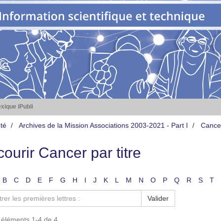
xique iPubli
té
Archives de la Mission Associations 2003-2021 - Part I
Cance
ourir Cancer par titre
B
C
D
E
F
G
H
I
J
K
L
M
N
O
P
Q
R
S
T
Valider
s éléments 1-4 de 4