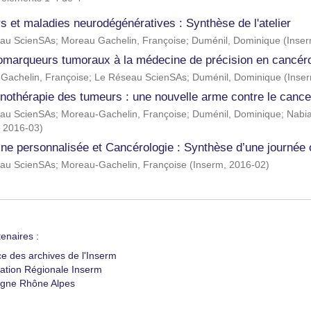
 et maladies neurodégénératives : Synthèse de l'atelier
au ScienSAs
;
Moreau Gachelin, Françoise
;
Duménil, Dominique
(
Inse
omarqueurs tumoraux à la médecine de précision en cancérol
Gachelin, Françoise
;
Le Réseau ScienSAs
;
Duménil, Dominique
(
Inse
nothérapie des tumeurs : une nouvelle arme contre le cance
au ScienSAs
;
Moreau-Gachelin, Françoise
;
Duménil, Dominique
;
Nabia
,
2016-03
)
ne personnalisée et Cancérologie : Synthèse d’une journée o
au ScienSAs
;
Moreau-Gachelin, Françoise
(
Inserm
,
2016-02
)
enaires :
ce des archives de l'Inserm
ation Régionale Inserm
gne Rhône Alpes