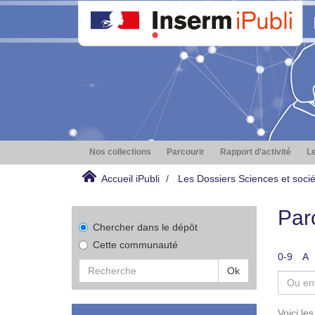
Nos collections
Parcourir
Rapport d'activité
Le
Accueil iPubli
Les Dossiers Sciences et socié
Parc
Chercher dans le dépôt
Cette communauté
0-9
A
Ok
Voici le