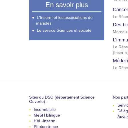
En savoir plus
Cancers
Le Rése
L'Inserm et les associations de
malades
Des bi
Le service Sciences et société
Moreau-
L’immu
Le Rése
(
Inserm
Médeci
Le Rése
Sites du DSO (département Science
Nos part
Ouverte) :
Servi
Insermbiblio
Délég
MeSH bilingue
Auver
HAL-Inserm
Photoscience