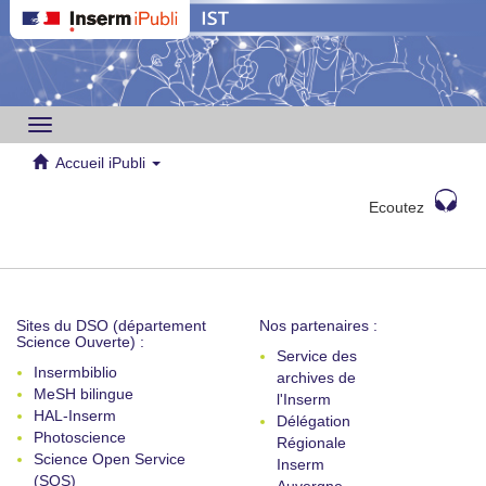
Toggle
navigation
Accueil iPubli
Ecoutez
Sites du DSO (département
Nos partenaires :
Science Ouverte) :
Service des
Insermbiblio
archives de
MeSH bilingue
l'Inserm
HAL-Inserm
Délégation
Photoscience
Régionale
Science Open Service
Inserm
(SOS)