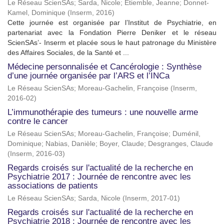
Le Réseau ScienSAs
;
Sarda, Nicole
;
Etiemble, Jeanne
;
Donnet-
Kamel, Dominique
(
Inserm
,
2016
)
Cette journée est organisée par l’Institut de Psychiatrie, en
partenariat avec la Fondation Pierre Deniker et le réseau
ScienSAs’- Inserm et placée sous le haut patronage du Ministère
des Affaires Sociales, de la Santé et ...
Médecine personnalisée et Cancérologie : Synthèse
d’une journée organisée par l’ARS et l’INCa
Le Réseau ScienSAs
;
Moreau-Gachelin, Françoise
(
Inserm
,
2016-02
)
L’immunothérapie des tumeurs : une nouvelle arme
contre le cancer
Le Réseau ScienSAs
;
Moreau-Gachelin, Françoise
;
Duménil,
Dominique
;
Nabias, Danièle
;
Boyer, Claude
;
Desgranges, Claude
(
Inserm
,
2016-03
)
Regards croisés sur l'actualité de la recherche en
Psychiatrie 2017 : Journée de rencontre avec les
associations de patients
Le Réseau ScienSAs
;
Sarda, Nicole
(
Inserm
,
2017-01
)
Regards croisés sur l'actualité de la recherche en
Psychiatrie 2018 : Journée de rencontre avec les