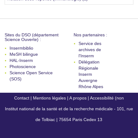
Sites du DSO (département
Nos partenaires :
Science Ouverte) :
Service des
Insermbiblio
archives de
MeSH bilingue
l'Inserm
HAL-Inserm
Délégation
Photoscience
Régionale
Science Open Service
Inserm
(SOS)
Auvergne
Rhône Alpes
Contact
|
Mentions légales
|
A propos
|
Accessibilité (non
Institut national de la santé et de la recherche médicale - 101, rue
conforme)
de Tolbiac | 75654 Paris Cedex 13