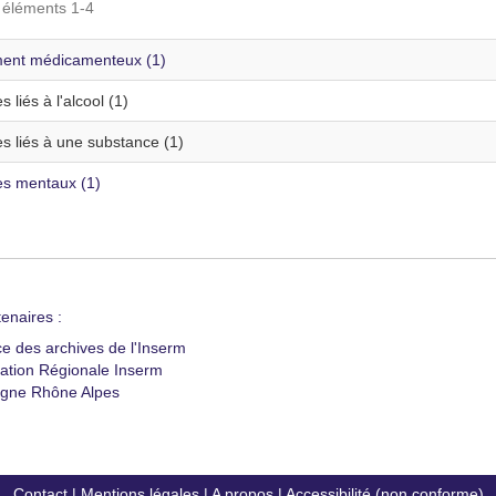
s éléments 1-4
ment médicamenteux (1)
s liés à l'alcool (1)
s liés à une substance (1)
es mentaux (1)
enaires :
ce des archives de l'Inserm
ation Régionale Inserm
gne Rhône Alpes
Contact
|
Mentions légales
|
A propos
|
Accessibilité (non conforme)