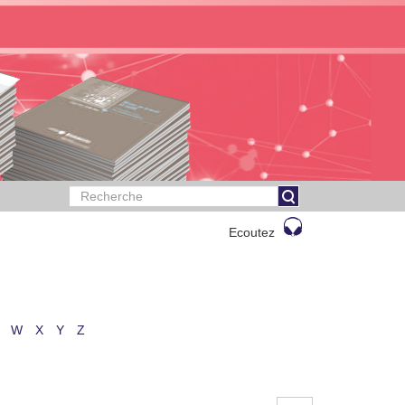
Ecoutez
W
X
Y
Z