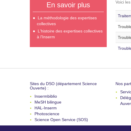
Voici le
En savoir plus
Traite
La méthodologie des expertises
collectives
Trouble
L'histoire des expertises collectives
à l'Inserm
Trouble
Troubl
Sites du DSO (département Science
Nos part
Ouverte) :
Servi
Insermbiblio
Délég
MeSH bilingue
Auver
HAL-Inserm
Photoscience
Science Open Service (SOS)