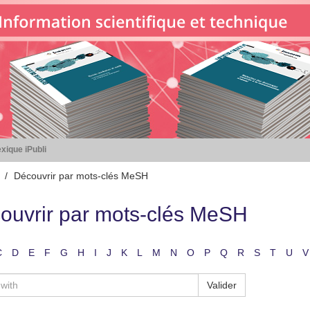
xique iPubli
Découvrir par mots-clés MeSH
ouvrir par mots-clés MeSH
C
D
E
F
G
H
I
J
K
L
M
N
O
P
Q
R
S
T
U
V
Valider