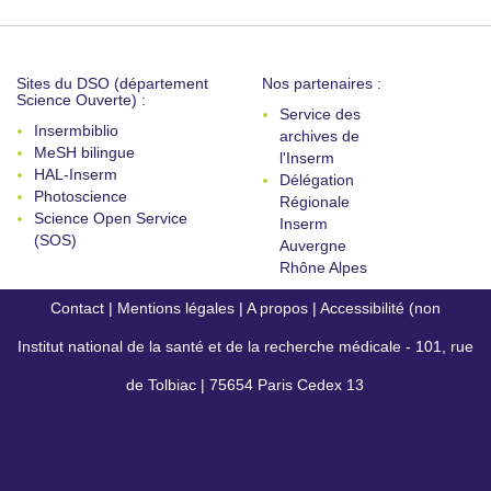
Sites du DSO (département
Nos partenaires :
Science Ouverte) :
Service des
Insermbiblio
archives de
MeSH bilingue
l'Inserm
HAL-Inserm
Délégation
Photoscience
Régionale
Science Open Service
Inserm
(SOS)
Auvergne
Rhône Alpes
Contact
|
Mentions légales
|
A propos
|
Accessibilité (non
Institut national de la santé et de la recherche médicale - 101, rue
conforme)
de Tolbiac | 75654 Paris Cedex 13