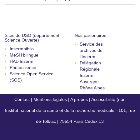
Sites du DSO (département
Nos partenaires :
Science Ouverte) :
Service des
Insermbiblio
archives de
MeSH bilingue
l'Inserm
HAL-Inserm
Délégation
Photoscience
Régionale
Science Open Service
Inserm
(SOS)
Auvergne
Rhône Alpes
Contact
|
Mentions légales
|
A propos
|
Accessibilité (non
Institut national de la santé et de la recherche médicale - 101, rue
conforme)
de Tolbiac | 75654 Paris Cedex 13