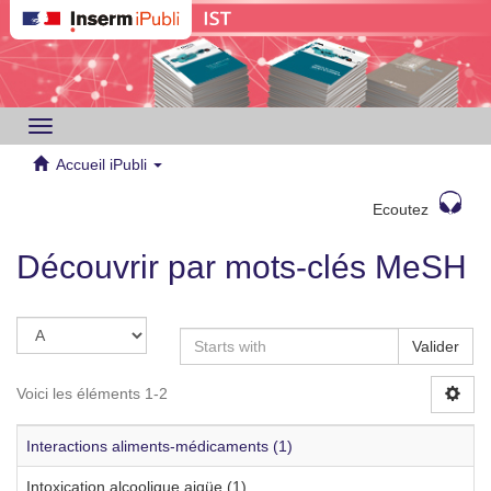
Toggle
navigation
Accueil iPubli
Ecoutez
Découvrir par mots-clés MeSH
Valider
Voici les éléments 1-2
Interactions aliments-médicaments (1)
Intoxication alcoolique aigüe (1)