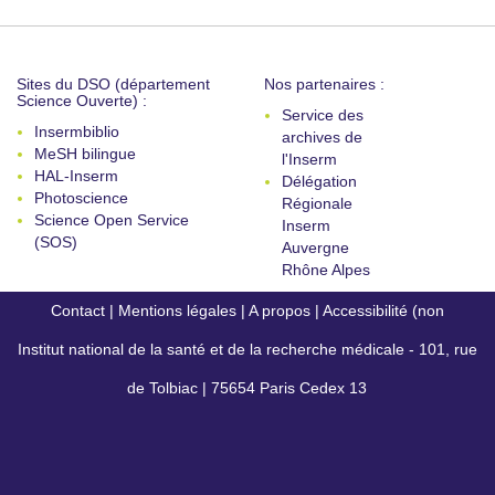
Sites du DSO (département
Nos partenaires :
Science Ouverte) :
Service des
Insermbiblio
archives de
MeSH bilingue
l'Inserm
HAL-Inserm
Délégation
Photoscience
Régionale
Science Open Service
Inserm
(SOS)
Auvergne
Rhône Alpes
Contact
|
Mentions légales
|
A propos
|
Accessibilité (non
Institut national de la santé et de la recherche médicale - 101, rue
conforme)
de Tolbiac | 75654 Paris Cedex 13