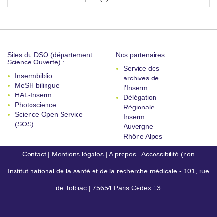
Sites du DSO (département
Nos partenaires :
Science Ouverte) :
Service des
Insermbiblio
archives de
MeSH bilingue
l'Inserm
HAL-Inserm
Délégation
Photoscience
Régionale
Science Open Service
Inserm
(SOS)
Auvergne
Rhône Alpes
Contact
|
Mentions légales
|
A propos
|
Accessibilité (non
Institut national de la santé et de la recherche médicale - 101, rue
conforme)
de Tolbiac | 75654 Paris Cedex 13