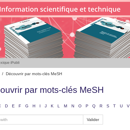
xique iPubli
Découvrir par mots-clés MeSH
ouvrir par mots-clés MeSH
C
D
E
F
G
H
I
J
K
L
M
N
O
P
Q
R
S
T
U
V
Valider