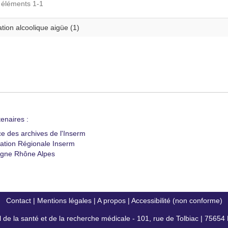
s éléments 1-1
ation alcoolique aigüe (1)
enaires :
ce des archives de l'Inserm
ation Régionale Inserm
gne Rhône Alpes
Contact
|
Mentions légales
|
A propos
|
Accessibilité (non conforme)
al de la santé et de la recherche médicale - 101, rue de Tolbiac | 7565