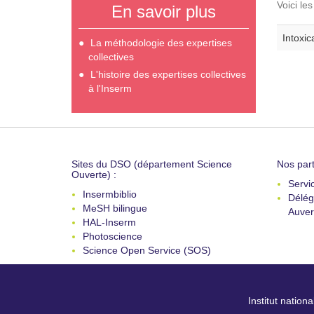
Voici le
En savoir plus
Intoxic
La méthodologie des expertises
collectives
L'histoire des expertises collectives
à l'Inserm
Sites du DSO (département Science
Nos part
Ouverte) :
Servi
Insermbiblio
Délég
MeSH bilingue
Auver
HAL-Inserm
Photoscience
Science Open Service (SOS)
Institut nation