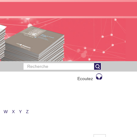
Ecoutez
W
X
Y
Z