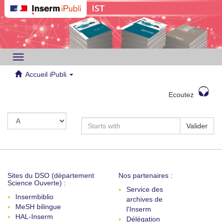
Toggle
navigation
Accueil iPubli
Ecoutez
Valider
Sites du DSO (département
Nos partenaires :
Science Ouverte) :
Service des
Insermbiblio
archives de
MeSH bilingue
l'Inserm
HAL-Inserm
Délégation