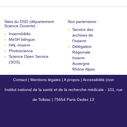
Sites du DSO (département
Nos partenaires :
Science Ouverte) :
Service des
Insermbiblio
archives de
MeSH bilingue
l'Inserm
HAL-Inserm
Délégation
Photoscience
Régionale
Science Open Service
Inserm
(SOS)
Auvergne
Rhône Alpes
Contact
|
Mentions légales
|
A propos
|
Accessibilité (non
Institut national de la santé et de la recherche médicale - 101, rue
conforme)
de Tolbiac | 75654 Paris Cedex 13