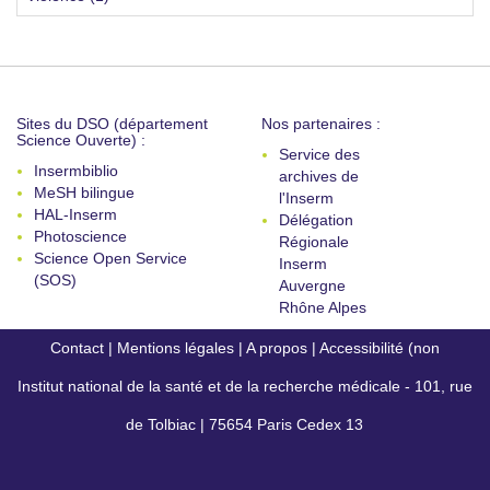
Sites du DSO (département
Nos partenaires :
Science Ouverte) :
Service des
Insermbiblio
archives de
MeSH bilingue
l'Inserm
HAL-Inserm
Délégation
Photoscience
Régionale
Science Open Service
Inserm
(SOS)
Auvergne
Rhône Alpes
Contact
|
Mentions légales
|
A propos
|
Accessibilité (non
Institut national de la santé et de la recherche médicale - 101, rue
conforme)
de Tolbiac | 75654 Paris Cedex 13