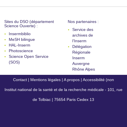
Sites du DSO (département
Nos partenaires :
Science Ouverte) :
Service des
Insermbiblio
archives de
MeSH bilingue
l'Inserm
HAL-Inserm
Délégation
Photoscience
Régionale
Science Open Service
Inserm
(SOS)
Auvergne
Rhône Alpes
Contact
|
Mentions légales
|
A propos
|
Accessibilité (non
Institut national de la santé et de la recherche médicale - 101, rue
conforme)
de Tolbiac | 75654 Paris Cedex 13