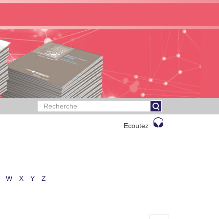
Ecoutez
W
X
Y
Z