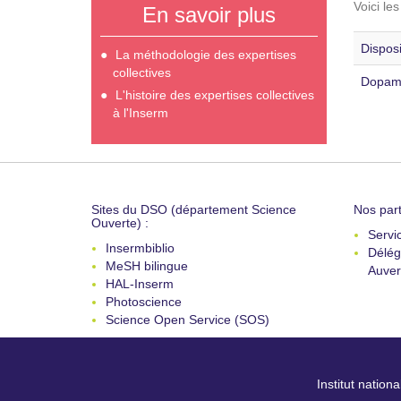
Voici le
En savoir plus
Disposi
La méthodologie des expertises
collectives
Dopami
L'histoire des expertises collectives
à l'Inserm
Sites du DSO (département Science
Nos part
Ouverte) :
Servi
Insermbiblio
Délég
MeSH bilingue
Auver
HAL-Inserm
Photoscience
Science Open Service (SOS)
Institut nation