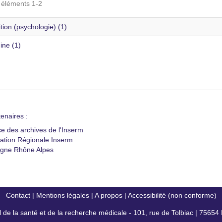
s éléments 1-2
tion (psychologie) (1)
ne (1)
enaires :
ce des archives de l'Inserm
ation Régionale Inserm
gne Rhône Alpes
Contact
|
Mentions légales
|
A propos
|
Accessibilité (non conforme)
al de la santé et de la recherche médicale - 101, rue de Tolbiac | 7565