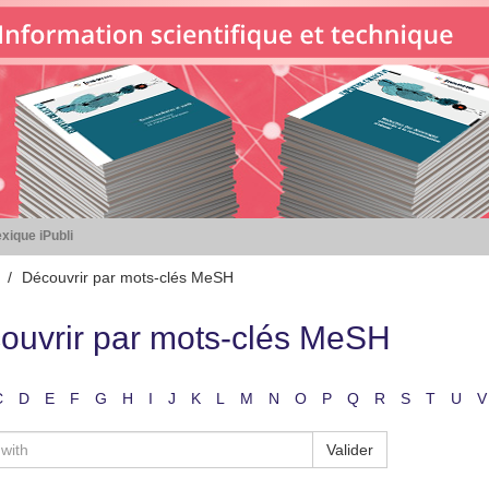
xique iPubli
Découvrir par mots-clés MeSH
ouvrir par mots-clés MeSH
C
D
E
F
G
H
I
J
K
L
M
N
O
P
Q
R
S
T
U
V
Valider