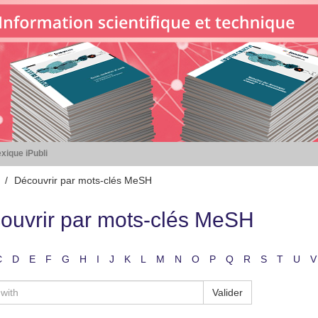
xique iPubli
Découvrir par mots-clés MeSH
ouvrir par mots-clés MeSH
C
D
E
F
G
H
I
J
K
L
M
N
O
P
Q
R
S
T
U
V
Valider