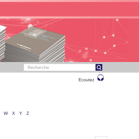
Ecoutez
W
X
Y
Z