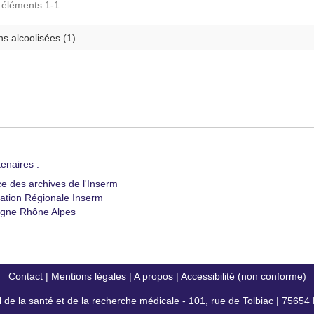
s éléments 1-1
s alcoolisées (1)
enaires :
ce des archives de l'Inserm
ation Régionale Inserm
gne Rhône Alpes
Contact
|
Mentions légales
|
A propos
|
Accessibilité (non conforme)
al de la santé et de la recherche médicale - 101, rue de Tolbiac | 7565