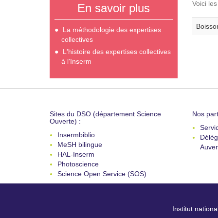
Voici le
En savoir plus
Boisson
La méthodologie des expertises
collectives
L'histoire des expertises collectives
à l'Inserm
Sites du DSO (département Science
Nos part
Ouverte) :
Servi
Insermbiblio
Délég
MeSH bilingue
Auver
HAL-Inserm
Photoscience
Science Open Service (SOS)
Institut nation