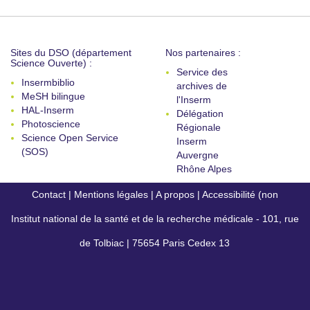
Sites du DSO (département
Nos partenaires :
Science Ouverte) :
Service des
Insermbiblio
archives de
MeSH bilingue
l'Inserm
HAL-Inserm
Délégation
Photoscience
Régionale
Science Open Service
Inserm
(SOS)
Auvergne
Rhône Alpes
Contact
|
Mentions légales
|
A propos
|
Accessibilité (non
Institut national de la santé et de la recherche médicale - 101, rue
conforme)
de Tolbiac | 75654 Paris Cedex 13