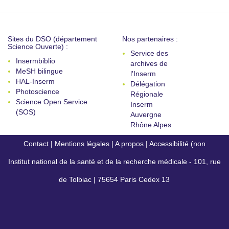
Sites du DSO (département
Nos partenaires :
Science Ouverte) :
Service des
Insermbiblio
archives de
MeSH bilingue
l'Inserm
HAL-Inserm
Délégation
Photoscience
Régionale
Science Open Service
Inserm
(SOS)
Auvergne
Rhône Alpes
Contact
|
Mentions légales
|
A propos
|
Accessibilité (non
Institut national de la santé et de la recherche médicale - 101, rue
conforme)
de Tolbiac | 75654 Paris Cedex 13