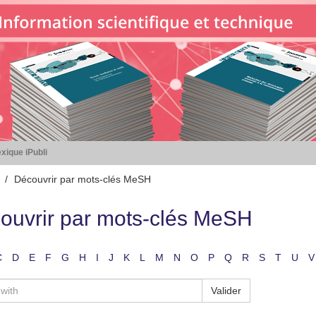
xique iPubli
Découvrir par mots-clés MeSH
ouvrir par mots-clés MeSH
C
D
E
F
G
H
I
J
K
L
M
N
O
P
Q
R
S
T
U
V
Valider