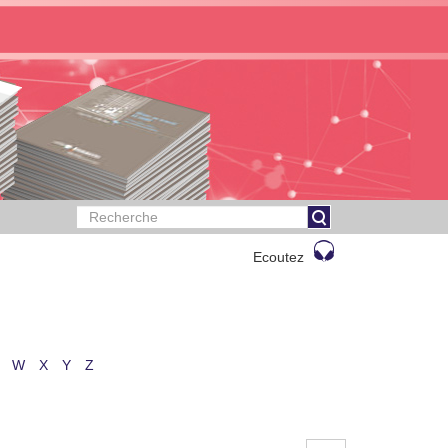
Ecoutez
W
X
Y
Z