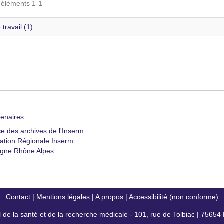
s éléments 1-1
 travail (1)
enaires :
ce des archives de l'Inserm
ation Régionale Inserm
gne Rhône Alpes
Contact
|
Mentions légales
|
A propos
|
Accessibilité (non conforme)
al de la santé et de la recherche médicale - 101, rue de Tolbiac | 7565