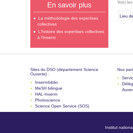
Voici le
En savoir plus
Lieu de
La méthodologie des expertises
collectives
L'histoire des expertises collectives
à l'Inserm
Sites du DSO (département Science
Nos part
Ouverte) :
Servi
Insermbiblio
Délég
MeSH bilingue
Auver
HAL-Inserm
Photoscience
Science Open Service (SOS)
Institut nation