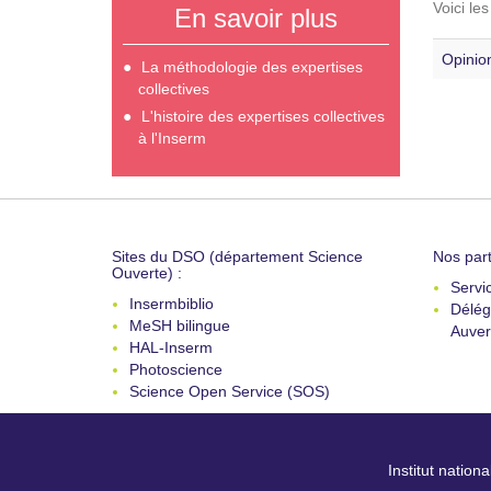
Voici le
En savoir plus
Opinion
La méthodologie des expertises
collectives
L'histoire des expertises collectives
à l'Inserm
Sites du DSO (département Science
Nos part
Ouverte) :
Servi
Insermbiblio
Délég
MeSH bilingue
Auver
HAL-Inserm
Photoscience
Science Open Service (SOS)
Institut nation