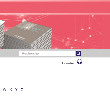
Ecoutez
W
X
Y
Z