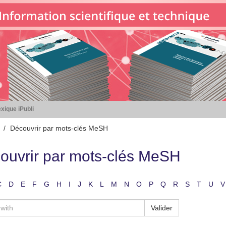
xique iPubli
Découvrir par mots-clés MeSH
ouvrir par mots-clés MeSH
C
D
E
F
G
H
I
J
K
L
M
N
O
P
Q
R
S
T
U
V
Valider