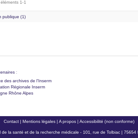
s éléments 1-1
 publique (1)
enaires :
ce des archives de l'Inserm
ation Régionale Inserm
gne Rhône Alpes
Contact
|
Mentions légales
|
A propos
|
Accessibilité (non conforme)
al de la santé et de la recherche médicale - 101, rue de Tolbiac | 7565