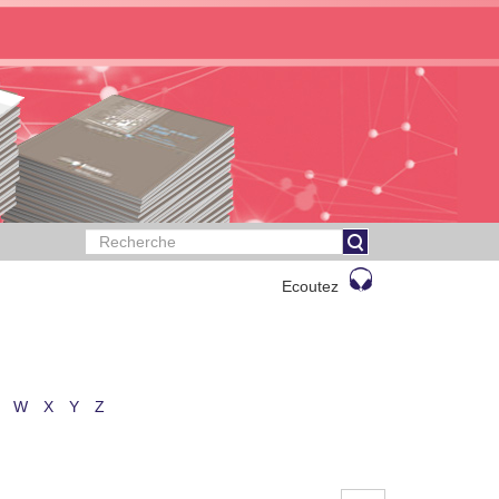
Ecoutez
W
X
Y
Z