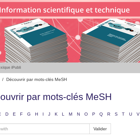
xique iPubli
Découvrir par mots-clés MeSH
ouvrir par mots-clés MeSH
C
D
E
F
G
H
I
J
K
L
M
N
O
P
Q
R
S
T
U
V
Valider