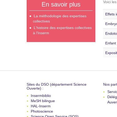
Voici le
En savoir plus
Effets 
La méthodologie des expertises
collectives
Embryo
L'histoire des expertises collectives
à l'Inserm
Endoto
Enfant 
Exposit
Sites du DSO (département Science
Nos part
Ouverte) :
Servi
Insermbiblio
Délég
MeSH bilingue
Auver
HAL-Inserm
Photoscience
Science Open Service (SOS)