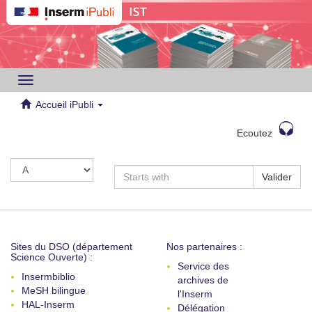
Toggle
navigation
Accueil iPubli
Ecoutez
Valider
Sites du DSO (département
Nos partenaires :
Science Ouverte) :
Service des
Insermbiblio
archives de
MeSH bilingue
l'Inserm
HAL-Inserm
Délégation